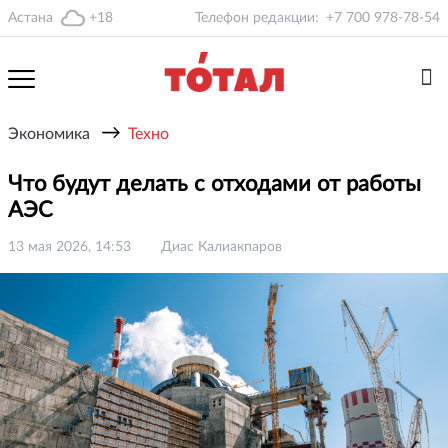
Астана
+18
Телефон редакции:
+7 700 978-78-54
→
Экономика
Техно
Что будут делать с отходами от работы
АЭС
13 мая 2026, 14:53
Диас Калиакпаров