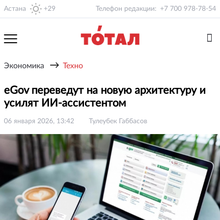
Астана
+29
Телефон редакции:
+7 700 978-78-54
→
Экономика
Техно
eGov переведут на новую архитектуру и
усилят ИИ-ассистентом
06 января 2026, 13:42
Тулеубек Габбасов