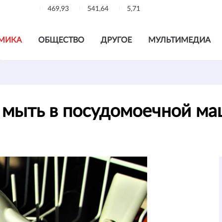
469,93
541,64
5,71
МИКА
ОБЩЕСТВО
ДРУГОЕ
МУЛЬТИМЕДИА
е мыть в посудомоечной м