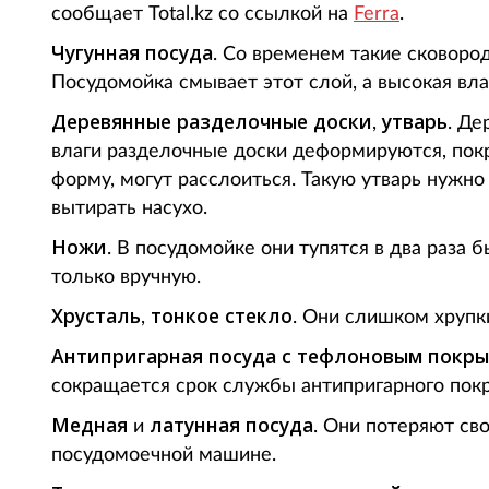
сообщает Total.kz со ссылкой на
Ferra
.
Чугунная посуда
. Со временем такие сковоро
Посудомойка смывает этот слой, а высокая вл
Деревянные разделочные доски
утварь
,
. Де
влаги разделочные доски деформируются, пок
форму, могут расслоиться. Такую утварь нужн
вытирать насухо.
Ножи
. В посудомойке они тупятся в два раза
только вручную.
Хрусталь
тонкое стекло
,
. Они слишком хрупк
Антипригарная посуда с тефлоновым покр
сокращается срок службы антипригарного пок
Медная
латунная посуда
и
. Они потеряют св
посудомоечной машине.