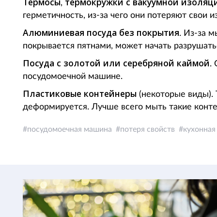
Термосы
термокружки
с вакуумной изоляц
,
герметичность, из-за чего они потеряют свои 
Алюминиевая посуда без покрытия
. Из-за 
покрывается пятнами, может начать разрушать
Посуда с золотой или серебряной каймой
.
посудомоечной машине.
Пластиковые контейнеры
(некоторые виды).
деформируется. Лучше всего мыть такие конт
посудомоечная машина
потеря свойств
кухонная