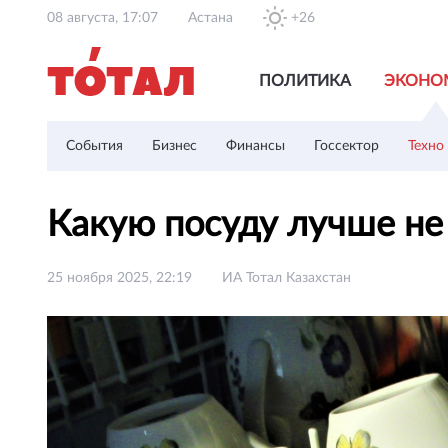
08 августа, 17:07
Астана
+26
ПОЛИТИКА
ЭКОНО
События
Бизнес
Финансы
Госсектор
Техно
Какую посуду лучше н
25 ноября 2025, 22:19
ИА Тотал Казахстан