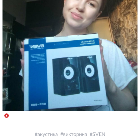
акустика
викторина
SVEN