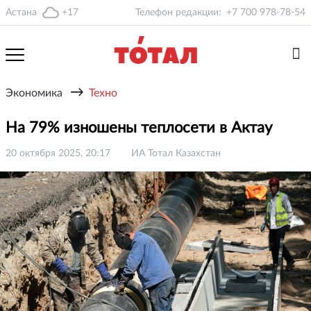
Астана
+17
Телефон редакции:
+7 700 978-78-54
→
Экономика
Техно
На 79% изношены теплосети в Актау
20 октября 2025, 20:17
ИА Тотал Казахстан