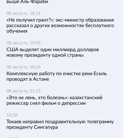
выше Аль-Фараби
08 августа, 18:11
«Не получил грант?»: экс-министр образования
рассказал о других возможностях бесплатного
обучения
08 августа, 19:05
США выделят один миллиард долларов
новому президенту одной страны
08 августа, 20:26
Комплексную работу по очистке реки Есиль
проводят в Астане
08 августа, 21:35
«Это не лень, это болезнь»: казахстанский
режиссер снял фильм о депрессии
10:18
Токаев направил поздравительную телеграмму
президенту Сингапура