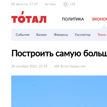
09 августа, 17:19
Астана
+33
ПОЛИТИКА
ЭКОНО
События
Бизнес
Финансы
Госсектор
Техно
Построить самую боль
28 октября 2022, 22:19
ИА Тотал Казахстан