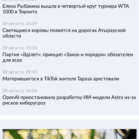
Елена Рыбакина вышла в четвертый круг турнира WTA
1000 в Торонто
08 августа, 15:29
Светящиеся коровы появятся на дорогах Атырауской
области
08 августа, 16:24
Партия «Әділет»: принцип «Закон и порядок» обязателен
для всех
08 августа, 09:43
Матерившегося в TikTok жителя Тараза арестовали
08 августа, 16:04
OpenAI приостановила разработку ИИ-модели Astra из-за
рисков киберугроз