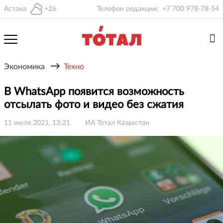
Астана
+26
Телефон редакции:
+7 700 978-78-54
→
Экономика
Техно
В WhatsApp появится возможность
отсылать фото и видео без сжатия
11 июля 2021, 13:21
ИА Тотал Казахстан