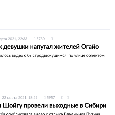
арта 2021, 22:33
5780
к девушки напугал жителей Огайо
вилось видео с быстродвижущимся по улице объектом.
22 марта 2021, 18:29
5957
и Шойгу провели выходные в Сибири
ба опубликовала видео с отдыха Владимира Путина.