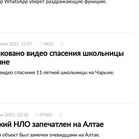
р WhatsApp уберет раздражающую функцию.
 мая 2021, 15:07
4822
ковано видео спасения школьницы
ыне
видео спасения 11-летней школьницы на Чарыне.
ая 2021, 22:32
47603
ский НЛО запечатлен на Алтае
 объект был замечен очевидцами на Алтае.