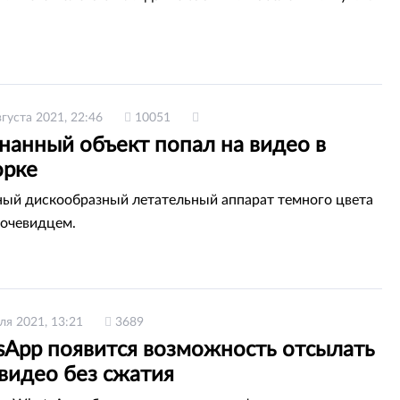
вгуста 2021, 22:46
10051
нанный объект попал на видео в
рке
ый дискообразный летательный аппарат темного цвета
 очевидцем.
ля 2021, 13:21
3689
sApp появится возможность отсылать
видео без сжатия