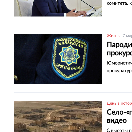
комитета, 
Жизнь
7 ма
Пароди
прокур
Юмористиче
прокуратур
День в исто
Село-«п
видео
С высоты п