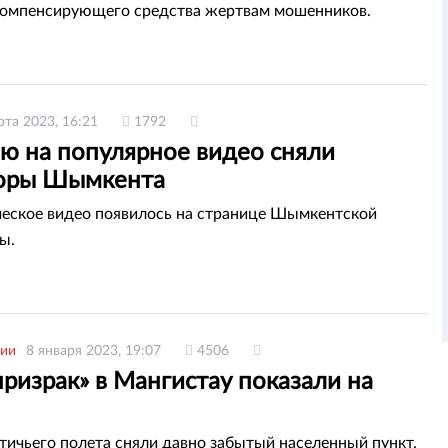
компенсирующего средства жертвам мошенников.
рта 2023, 16:21
1792
ю на популярное видео сняли
оры Шымкента
ское видео появилось на странице Шымкентской
ы.
рии
8 января 2023, 19:07
4506
ризрак» в Мангистау показали на
тичьего полета сняли давно забытый населенный пункт.