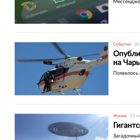
Мессендже
События
30
Опубли
на Чар
Появилось 
Жизнь
22 м
Гигант
Загадочный