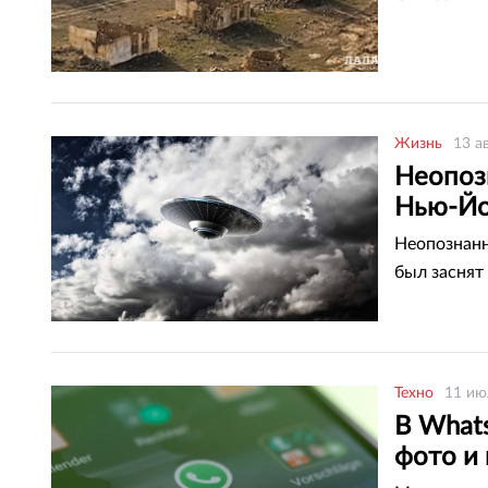
Жизнь
13 а
Неопоз
Нью-Йо
Неопознанн
был заснят
Техно
11 ию
В What
фото и 