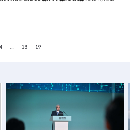
4
...
18
19