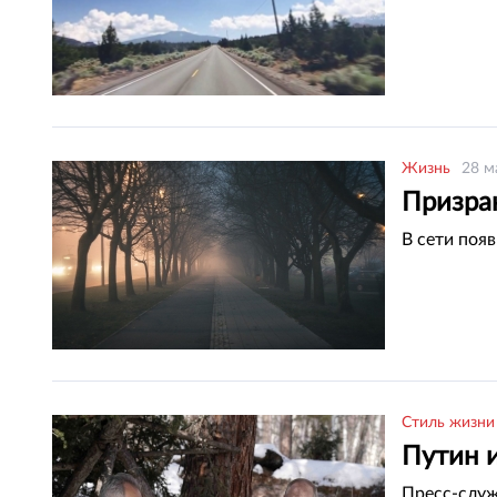
Жизнь
28 м
Призра
В сети поя
Стиль жизни
Путин 
Пресс-служ