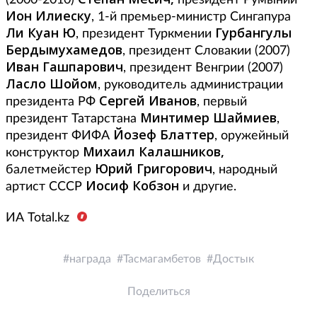
(2000-2010)
президент Румынии
Ион Илиеску
, 1-й премьер-министр Сингапура
Ли Куан Ю
Гурбангулы
, президент Туркмении
Бердымухамедов
, президент Словакии (2007)
Иван Гашпарович
, президент Венгрии (2007)
Ласло Шойом
, руководитель администрации
Сергей Иванов
президента РФ
, первый
Минтимер Шаймиев
президент Татарстана
,
Йозеф Блаттер
президент ФИФА
, оружейный
Михаил Калашников,
конструктор
Юрий Григорович
балетмейстер
, народный
Иосиф Кобзон
артист СССР
и другие.
ИА Total.kz
награда
Тасмагамбетов
Достык
Поделиться