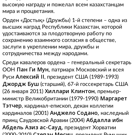
высокую награду и пожелал всем казахстанцам
мира и процветания.
Орден «Достық» (Дружбы) 1-й степени – одна из
высших наград Республики Казахстан, которой
удостаиваются за плодотворную работу по
сохранению взаимного согласия в обществе,
заслуги в укреплении мира, дружбы и
сотрудничества между народами.
Среди кавалеров ордена – генеральный секретарь
Пан Ги Мун,
ООН
патриарх Московский и всея
Алексий II
Руси
, президент США (1989-1993)
Джордж Буш
(старший), 67-й госсекретарь США
Хиллари Клинтон
(26 января 2011)
, премьер-
Маргарет
министр Великобритании (1979-1990)
Тэтчер
, кардинал-епископ, декан коллегии
Анджело Содано,
кардиналов (2001)
наследный
Абдалла ибн
принц Саудовской Аравии (2004)
Абдель Азиз ас-Сауд
, президент Хорватии
Степан Месич,