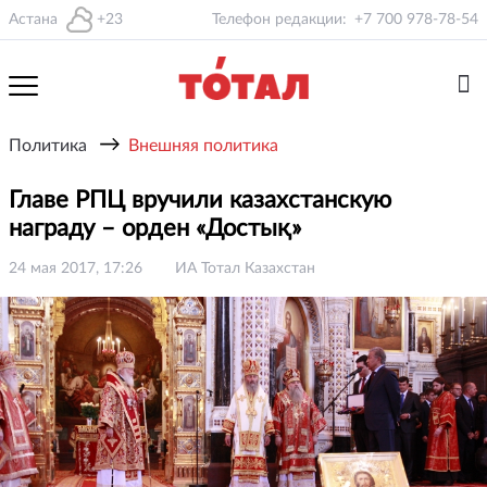
Астана
+23
Телефон редакции:
+7 700 978-78-54
→
Политика
Внешняя политика
Главе РПЦ вручили казахстанскую
награду – орден «Достық»
24 мая 2017, 17:26
ИА Тотал Казахстан