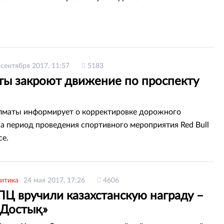
 сентября 2017, 11:57
5183
ты закроют движение по проспекту
лматы информирует о корректировке дорожного
а период проведения спортивного мероприятия Red Bull
ce.
итика
24 мая 2017, 17:26
4606
ПЦ вручили казахстанскую награду –
«Достық»