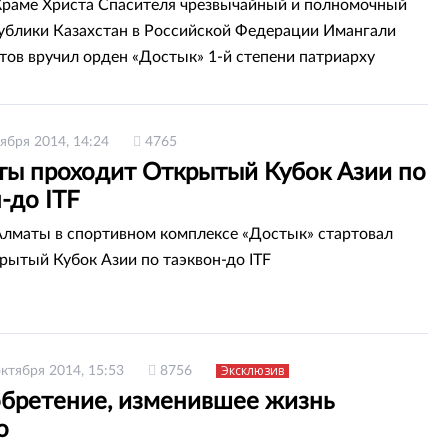
Храме Христа Спасителя чрезвычайный и полномочный
ублики Казахстан в Российской Федерации Имангали
тов вручил орден «Достык» 1-й степени патриарху
 и Всея Руси Кириллу, передает Total.kz.
ября 2014, 14:24
4765
ты проходит Открытый Кубок Азии по
-до ITF
Алматы в спортивном комплексе «Достык» стартовал
рытый Кубок Азии по таэквон-до ITF
Эксклюзив
октября 2014, 15:53
8756
обретение, изменившее жизнь
о