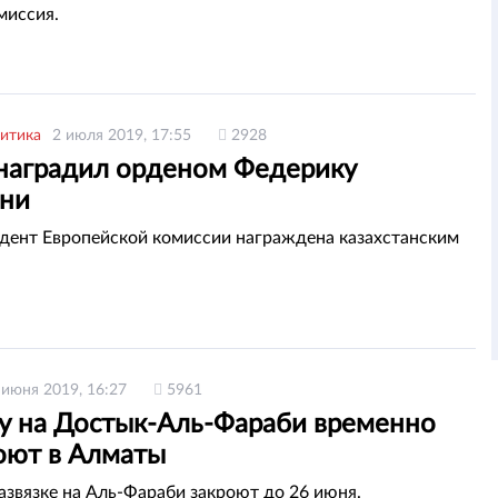
миссия.
итика
2 июля 2019, 17:55
2928
 наградил орденом Федерику
ни
дент Европейской комиссии награждена казахстанским
 июня 2019, 16:27
5961
ку на Достык-Аль-Фараби временно
оют в Алматы
развязке на Аль-Фараби закроют до 26 июня.