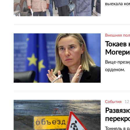
выехала ко
Внешняя пол
Токаев
Могери
Вице-прези
орденом.
События
12
Развяз
перекр
Тоннель в 