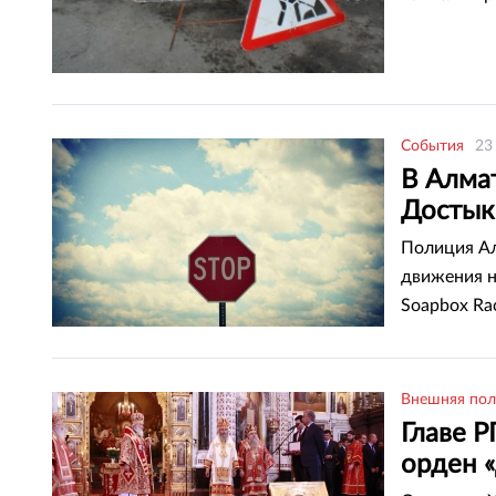
События
23
В Алма
Достык
Полиция А
движения н
Soapbox Ra
Внешняя пол
Главе Р
орден 