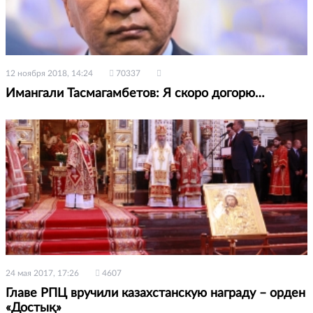
12 ноября 2018, 14:24
70337
Имангали Тасмагамбетов: Я скоро догорю…
24 мая 2017, 17:26
4607
Главе РПЦ вручили казахстанскую награду – орден
«Достық»