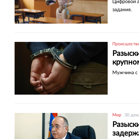
Цифровой а
задания.
Происшеств
Разыск
крупно
Мужчина с 
Мир
30 дек
Разыск
задерж