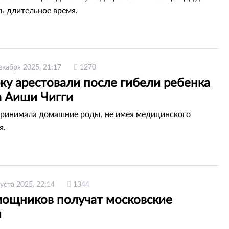
ть длительное время.
екабря 2025, 21:17
1270
ку арестовали после гибели ребенка
а Аиши Чигги
ринимала домашние роды, не имея медицинского
я.
густа 2025, 22:14
1344
ощников получат московские
я