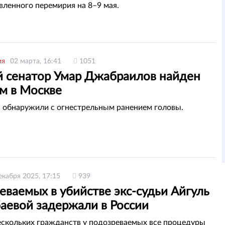
вленного перемирия на 8–9 мая.
ия
02 марта, 16:41
1051
 сенатор Умар Джабраилов найден
м в Москве
 обнаружили с огнестрельным ранением головы.
екабря 2025, 17:15
939
ваемых в убийстве экс-судьи Айгуль
аевой задержали в России
ескольких гражданств у подозреваемых все процедуры