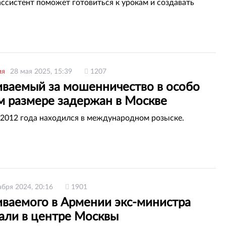
ссистент поможет готовиться к урокам и создавать
ия
28 мая 2025, 15:39
1207
иваемый за мошенничество в особо
м размере задержан в Москве
2012 года находился в международном розыске.
абря 2024, 20:16
1901
иваемого в Армении экс-министра
али в центре Москвы