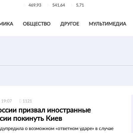
469,93
541,64
5,71
МИКА
ОБЩЕСТВО
ДРУГОЕ
МУЛЬТИМЕДИА
 19:07
1121
ссии призвал иностранные
сии покинуть Киев
дупредила о возможном «ответном ударе» в случае