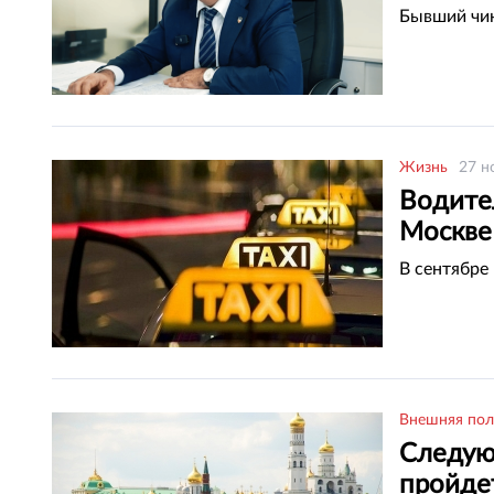
Бывший чин
Жизнь
27 н
Водите
Москве
В сентябре 
Внешняя пол
Следую
пройде