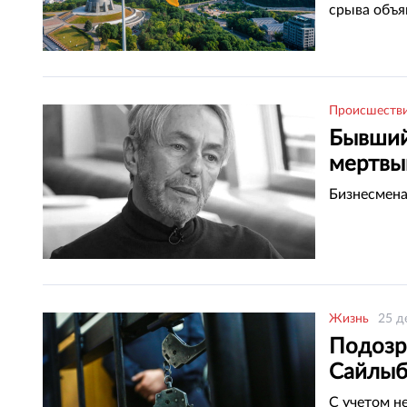
срыва объя
Происшеств
Бывший
мертвы
Бизнесмена
Жизнь
25 д
Подозре
Сайлыб
С учетом н