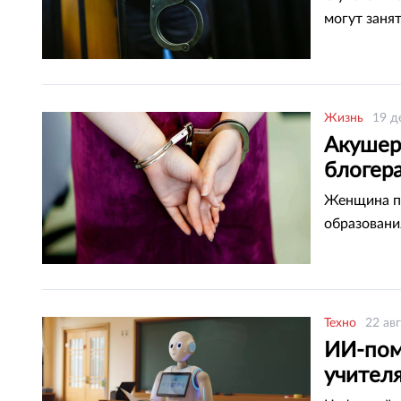
могут заня
Жизнь
19 д
Акушер
блогер
Женщина п
образовани
Техно
22 ав
ИИ-пом
учител