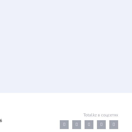
Total.kz в соцсетях
6