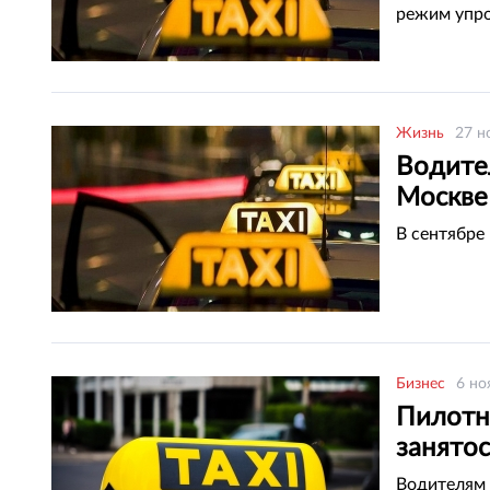
режим упр
Жизнь
27 н
Водите
Москве
В сентябре 
Бизнес
6 но
Пилотн
занято
Водителям 