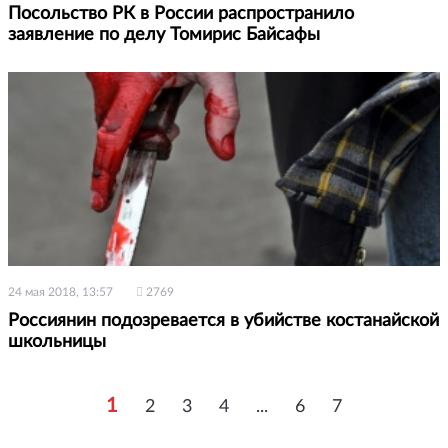
Посольство РК в России распространило
заявление по делу Томирис Байсафы
24 мая 2018, 13:57
2769
Россиянин подозревается в убийстве костанайской
школьницы
1
2
3
4
...
6
7