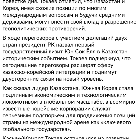
повестке дня. Токаев отметил, что Казахстан и
Корея, имея схожие позиции по многим
международным вопросам и будучи средними
державами, могут внести свой вклад в разрешение
геополитических противоречий.
В ходе переговоров с участием делегаций двух
стран президент РК назвал первый
государственный визит Юн Сок Ёля в Казахстан
историческим событием. Токаев подчеркнул, что
сегодняшние переговоры расширят сферу
казахско-корейской интеграции и поднимут
двусторонние связи на новый уровень.
Как сказал лидер Казахстана, Южная Корея стала
подлинным экономическим и технологическим
локомотивом в глобальном масштабе, а всемирно
известные корейские корпорации служат
серьезным подспорьем для продвижения позиций
страны на международной арене как «ключевого
глобального государства».
Касым-Жомарт Токаев остановился на развитии