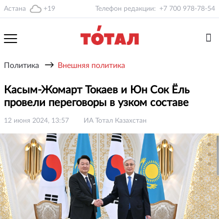
Астана
+19
Телефон редакции:
+7 700 978-78-54
→
Политика
Внешняя политика
Касым-Жомарт Токаев и Юн Сок Ёль
провели переговоры в узком составе
12 июня 2024, 13:57
ИА Тотал Казахстан