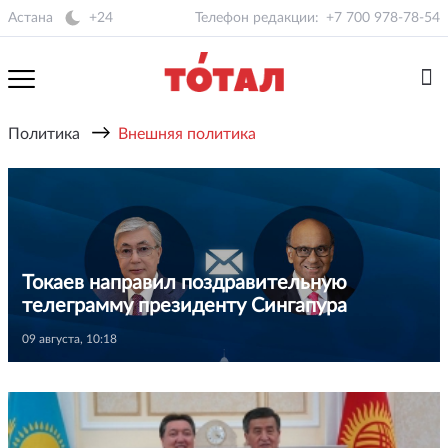
Астана
+24
Телефон редакции:
+7 700 978-78-54
→
Политика
Внешняя политика
Токаев направил поздравительную
телеграмму президенту Сингапура
09 августа, 10:18