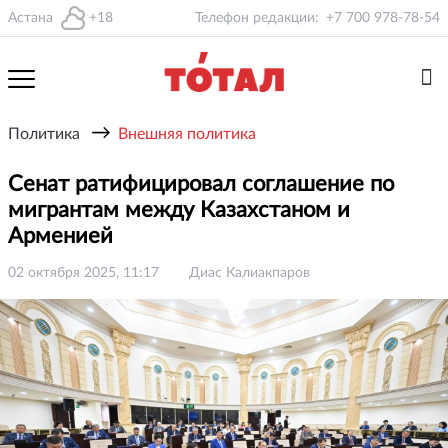
Астана
+18
Телефон редакции:
+7 700 978-78-54
→
Политика
Внешняя политика
Сенат ратифицировал соглашение по
мигрантам между Казахстаном и
Арменией
02 октября 2025, 11:17
Диас Калиакпаров