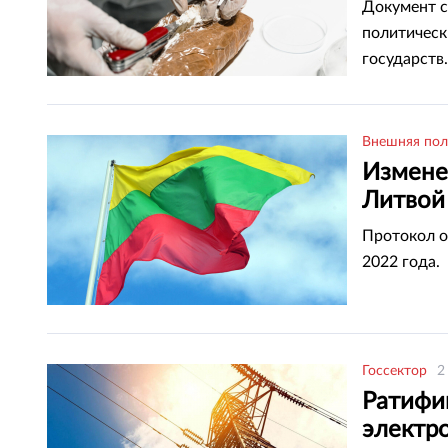
наркот
Документ с
политическ
государств.
Внешняя пол
Измене
Литвой
мажил
Протокол о
2022 года.
Госсектор
2
Ратифи
электр