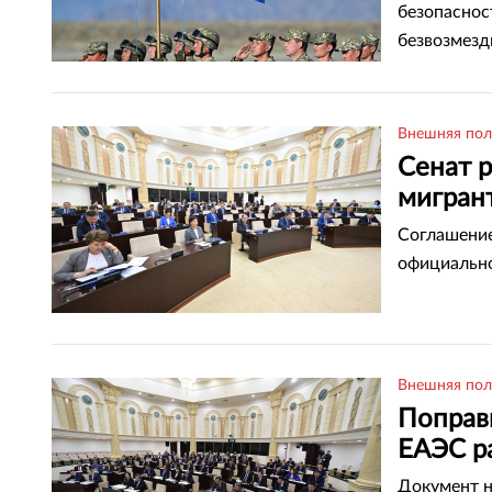
безопаснос
безвозмезд
Внешняя пол
Сенат 
мигран
Соглашение
официально
Внешняя пол
Поправ
ЕАЭС р
Документ н