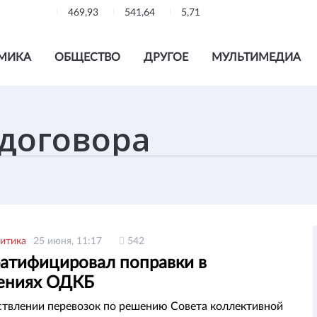
469,93
541,64
5,71
МИКА
ОБЩЕСТВО
ДРУГОЕ
МУЛЬТИМЕДИА
итика
25 июня, 11:17
542
ратифицировал поправки в
ениях ОДКБ
твлении перевозок по решению Совета коллективной