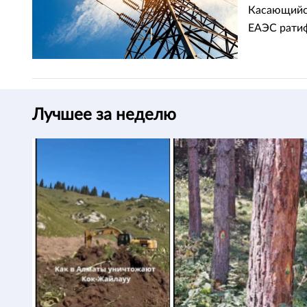
Касающийся
ЕАЭС ратиф
Лучшее за неделю