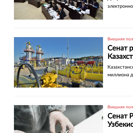
электронно
Внешняя пол
Сенат 
Казахс
газосн
Казахстанс
миллиона д
Внешняя пол
Сенат 
Узбекис