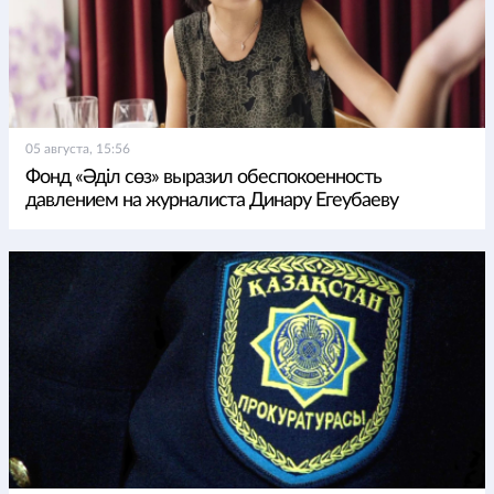
05 августа, 15:56
Фонд «Әділ сөз» выразил обеспокоенность
давлением на журналиста Динару Егеубаеву