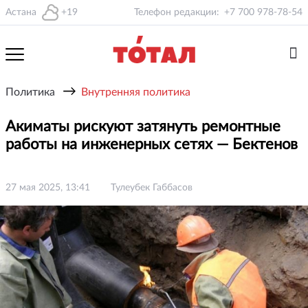
Астана
+19
Телефон редакции:
+7 700 978-78-54
→
Политика
Внутренняя политика
Акиматы рискуют затянуть ремонтные
работы на инженерных сетях — Бектенов
27 мая 2025, 13:41
Тулеубек Габбасов