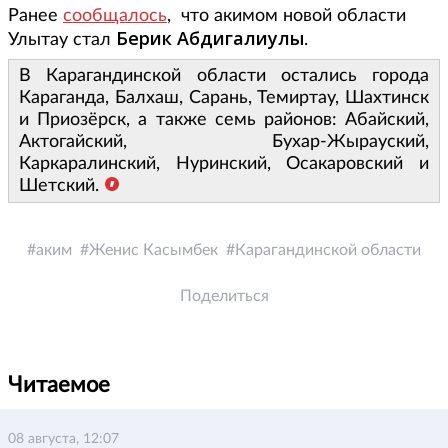
Ранее
сообщалось
, что акимом новой области
Берик Абдигалиулы
Улытау стал
.
В Карагандинской области остались города
Караганда, Балхаш, Сарань, Темиртау, Шахтинск
и Приозёрск, а также семь районов: Абайский,
Актогайский, Бухар-Жырауский,
Каркаралинский, Нуринский, Осакаровский и
Шетский.
аким
Женис Касымбек
Карагандинской области
Поделиться
Читаемое
08 августа, 12:07