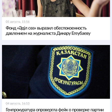
05 августа, 15:56
Фонд «Әділ сөз» выразил обеспокоенность
давлением на журналиста Динару Егеубаеву
04 августа, 16:53
Генпрокуратура опровергла фейк о проверке партии