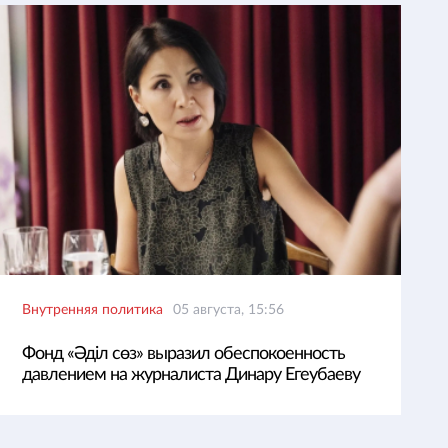
Внутренняя политика
05 августа, 15:56
Фонд «Әділ сөз» выразил обеспокоенность
давлением на журналиста Динару Егеубаеву