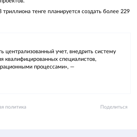
проектов.
3 триллиона тенге планируется создать более 229
ь централизованный учет, внедрить систему
ия квалифицированных специалистов,
грационными процессами», —
ая политика
Поделиться