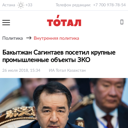
Астана
+33
Телефон редакции:
+7 700 978-78-54
→
Политика
Внутренняя политика
Бакытжан Сагинтаев посетил крупные
промышленные объекты ЗКО
26 июля 2018, 15:34
ИА Тотал Казахстан