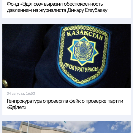
Фонд «Әділ сөз» выразил обеспокоенность
давлением на журналиста Динару Егеубаеву
04 августа, 16:53
Генпрокуратура опровергла фейк о проверке партии
«Әділет»