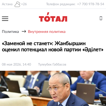
Астана
+26
Телефон редакции:
+7 700 978-78-54
→
Политика
Внутренняя политика
«Заменой не станет»: Жанбыршин
оценил потенциал новой партии «Әділет»
08 мая 2026, 14:40
Тулеубек Габбасов