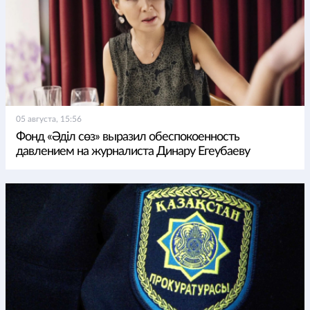
05 августа, 15:56
Фонд «Әділ сөз» выразил обеспокоенность
давлением на журналиста Динару Егеубаеву