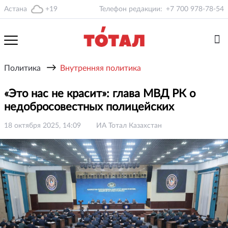
Астана
+19
Телефон редакции:
+7 700 978-78-54
→
Политика
Внутренняя политика
«Это нас не красит»: глава МВД РК о
недобросовестных полицейских
18 октября 2025, 14:09
ИА Тотал Казахстан