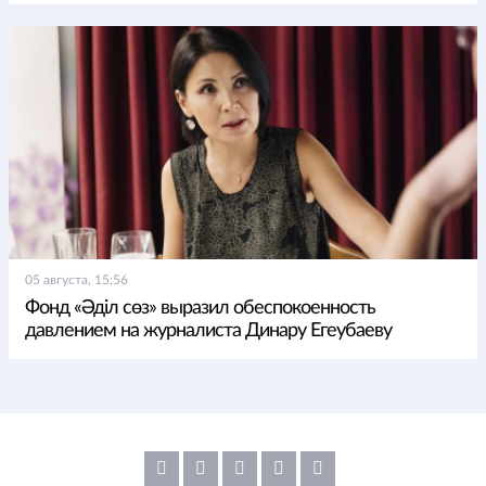
05 августа, 15:56
Фонд «Әділ сөз» выразил обеспокоенность
давлением на журналиста Динару Егеубаеву