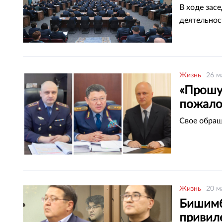
В ходе зас
деятельнос
Жизнь
26 м
«Прошу
пожало
Свое обращ
Жизнь
20 м
Бишимб
привил