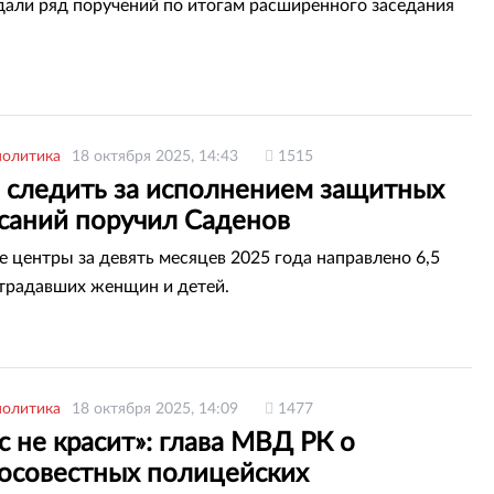
али ряд поручений по итогам расширенного заседания
политика
18 октября 2025, 14:43
1515
 следить за исполнением защитных
саний поручил Саденов
е центры за девять месяцев 2025 года направлено 6,5
традавших женщин и детей.
политика
18 октября 2025, 14:09
1477
с не красит»: глава МВД РК о
осовестных полицейских