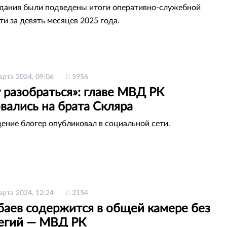
едания были подведены итоги оперативно-служебной
ти за девять месяцев 2025 года.
арта 2024, 09:06
5956
 разобраться»: главе МВД РК
вались на брата Скляра
ение блогер опубликовал в социальной сети.
арта 2024, 12:24
2154
аев содержится в общей камере без
егий — МВД РК