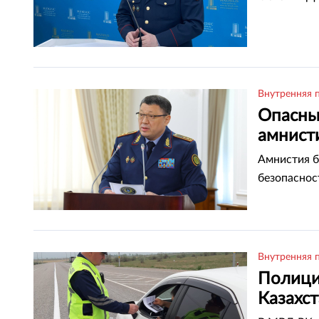
Внутренняя 
Опасны
амнист
Амнистия б
безопаснос
Внутренняя 
Полици
Казахс