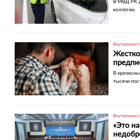
В МВД РК д
коллегии.
Внутренняя 
Жестко
предпи
В кризисны
тысячи пос
Внутренняя 
«Это на
недобр