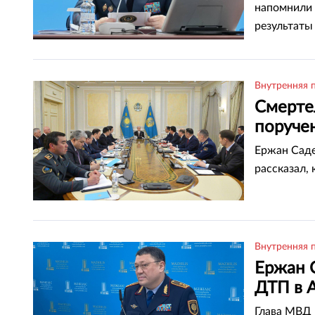
напомнили 
результаты
Внутренняя 
Смерте
поруче
Ержан Саде
рассказал,
Внутренняя 
Ержан 
ДТП в 
Глава МВД 