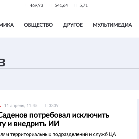
469,93
541,64
5,71
МИКА
ОБЩЕСТВО
ДРУГОЕ
МУЛЬТИМЕДИА
ь
11 апреля, 11:45
3339
Саденов потребовал исключить
ту и внедрить ИИ
лям территориальных подразделений и служб ЦА