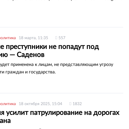
политика
18 марта, 11:35
557
е преступники не попадут под
ию — Саденов
удет применена к лицам, не представляющим угрозу
ти граждан и государства.
политика
18 октября 2025, 15:04
1832
я усилит патрулирование на дорогах
тана