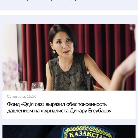
05 августа, 15:56
Фонд «Әділ сөз» выразил обеспокоенность
давлением на журналиста Динару Егеубаеву