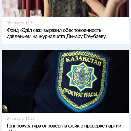
05 августа, 15:56
Фонд «Әділ сөз» выразил обеспокоенность
давлением на журналиста Динару Егеубаеву
04 августа, 16:53
Генпрокуратура опровергла фейк о проверке партии