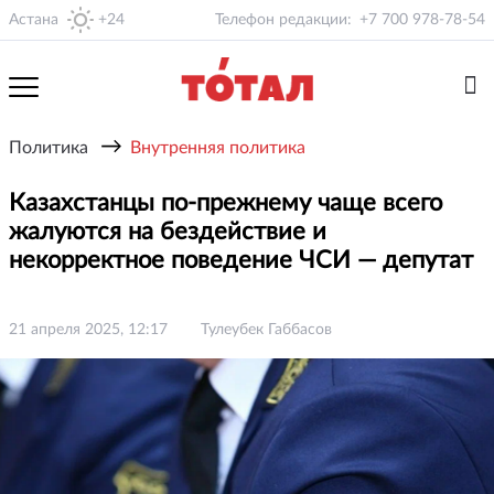
Астана
+24
Телефон редакции:
+7 700 978-78-54
→
Политика
Внутренняя политика
Казахстанцы по-прежнему чаще всего
жалуются на бездействие и
некорректное поведение ЧСИ — депутат
21 апреля 2025, 12:17
Тулеубек Габбасов