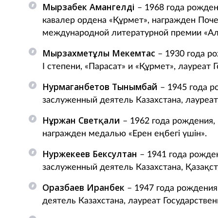
Мырзабек Амангелді
– 1968 года рожден
кавалер ордена «Құрмет», награжден Поче
международной литературной премии «Ал
Мырзахметұлы Мекемтас
– 1930 года ро
І степени, «Парасат» и «Құрмет», лауреат
Нурмаганбетов Тынымбай
– 1945 года р
заслуженный деятель Казахстана, лауреат
Нұржан Светқали
– 1962 года рождения, 
награжден медалью «Ерен еңбегі үшін».
Нуржекеев Бексултан
– 1941 года рожден
заслуженный деятель Казахстана, Қазақс
Оразбаев Иранбек
– 1947 года рождения
деятель Казахстана, лауреат Государстве