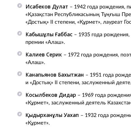
Исабеков Дулат
– 1942 года рождения, п
«Қазақстан Республикасының Тұңғыш През
«Достық» ІІ степени, «Құрмет», лауреат Г
Кабышұлы Ғаббас
– 1935 года рождения,
премии «Алаш».
Калиев Серик
– 1972 года рождения, поэ
«Алаш».
Канапьянов Бахытжан
– 1951 года рожде
и «Достық» ІІ степени, заслуженный деяте
Косылбеков Дидар
– 1969 года рождения
«Құрмет», заслуженный деятель Казахстан
Қыдырханұлы Уахап
– 1932 года рождени
«Құрмет».