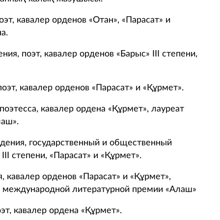
оэт, кавалер орденов «Отан», «Парасат» и
а.
ния, поэт, кавалер орденов «Барыс» ІІІ степени,
оэт, кавалер орденов «Парасат» и «Құрмет».
поэтесса, кавалер ордена «Құрмет», лауреат
аш».
ждения, государственный и общественный
ІІІ степени, «Парасат» и «Құрмет».
, кавалер орденов «Парасат» и «Құрмет»,
ат международной литературной премии «Алаш»
эт, кавалер ордена «Құрмет».