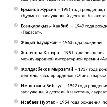
Ерманов Журсин
– 1951 года рождения, п
«Құрмет», заслуженный деятель Казахстан
Есенқарақызы Ханбибі
– 1949 года рожде
«Парасат».
Жақып Бауыржан
– 1963 года рождения, п
Жаленова Катира
– 1951 года рождения, 
международной литературной премии «Ал
Жолдасбеков Мырзатай
– 1937 года ро
деятель, кавалер орденов «Отан», «Барыс» 
Иманғазина Бибігүл
– 1942 года рождения
заслуженный деятель Казахстана, лауре
Исабаев Нуртас
– 1954 года рождения, по