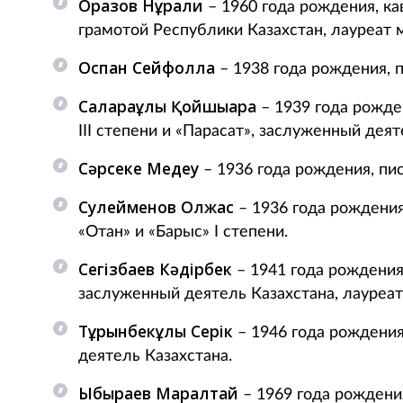
Оразов Нұрғали
– 1960 года рождения, ка
грамотой Республики Казахстан, лауреат
Оспан Сейфолла
– 1938 года рождения, п
Салғараұлы Қойшығара
– 1939 года рожде
ІІІ степени и «Парасат», заслуженный дея
Сәрсеке Медеу
– 1936 года рождения, пи
Сулейменов Олжас
– 1936 года рождения
«Отан» и «Барыс» І степени.
Сегізбаев Кәдірбек
– 1941 года рождения,
заслуженный деятель Казахстана, лауреат
Тұрғынбекұлы Серік
– 1946 года рождения
деятель Казахстана.
Ыбыраев Маралтай
– 1969 года рождения