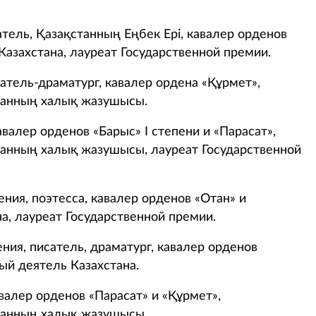
атель, Қазақстанның Еңбек Ері, кавалер орденов
Казахстана, лауреат Государственной премии.
атель-драматург, кавалер ордена «Құрмет»,
танның халық жазушысы.
валер орденов «Барыс» І степени и «Парасат»,
танның халық жазушысы, лауреат Государственной
ния, поэтесса, кавалер орденов «Отан» и
а, лауреат Государственной премии.
ния, писатель, драматург, кавалер орденов
ный деятель Казахстана.
валер орденов «Парасат» и «Құрмет»,
танның халық жазушысы.