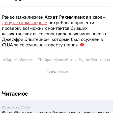
Асхат Рахимжанов
Ранее мажилисмен
в своем
депутатском запросе
потребовал провести
проверку возможных контактов бывших
казахстанских высокопоставленных чиновников с
Джеффри Эпштейном, который был осужден в
США за сексуальные преступления.
Карим Масимов
Кайрат Келимбетов
дело Эпштейна
Поделиться
Читаемое
05 августа, 15:56
Фонд «Әділ сөз» выразил обеспокоенность давлением на