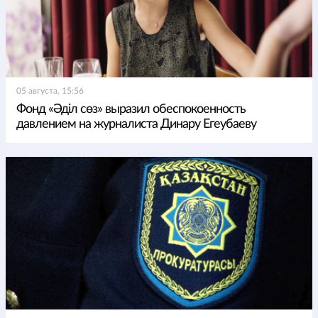
05 августа, 15:56
Фонд «Әділ сөз» выразил обеспокоенность
давлением на журналиста Динару Егеубаеву