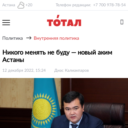
Астана
+20
Телефон редакции:
+7 700 978-78-54
→
Политика
Внутренняя политика
Никого менять не буду — новый аким
Астаны
12 декабря 2022, 15:24
Диас Калиакпаров