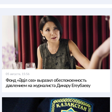
05 августа, 15:56
Фонд «Әділ сөз» выразил обеспокоенность
давлением на журналиста Динару Егеубаеву