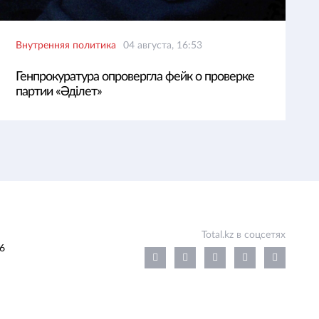
Внутренняя политика
04 августа, 16:53
Генпрокуратура опровергла фейк о проверке
партии «Әділет»
Total.kz в соцсетях
6