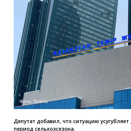
Фото: Total.kz
Депутат добавил, что ситуацию усугубляет
период сельхозсезона.