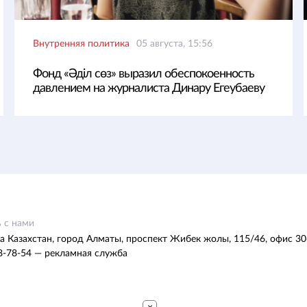
Внутренняя политика
05 августа, 15:56
Фонд «Әділ сөз» выразил обеспокоенность
давлением на журналиста Динару Егеубаеву
 с нами
а Казахстан, город Алматы, проспект Жибек жолы, 115/46, офис 30
8-78-54 — рекламная служба