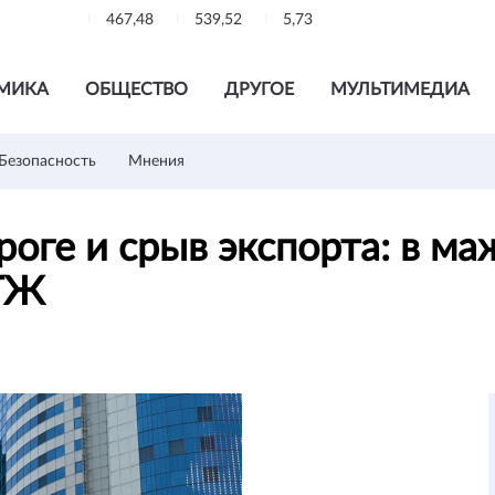
467,48
539,52
5,73
МИКА
ОБЩЕСТВО
ДРУГОЕ
МУЛЬТИМЕДИА
Безопасность
Мнения
оге и срыв экспорта: в ма
КТЖ