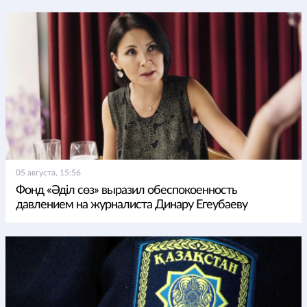
05 августа, 15:56
Фонд «Әділ сөз» выразил обеспокоенность
давлением на журналиста Динару Егеубаеву