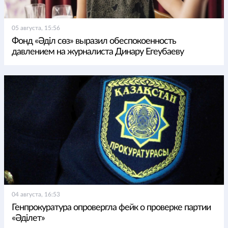
05 августа, 15:56
Фонд «Әділ сөз» выразил обеспокоенность
давлением на журналиста Динару Егеубаеву
04 августа, 16:53
Генпрокуратура опровергла фейк о проверке партии
«Әділет»