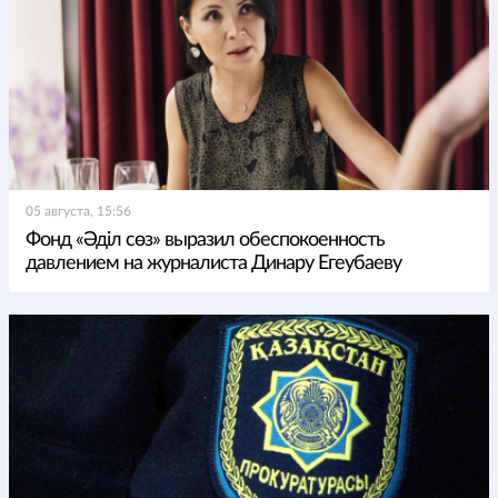
05 августа, 15:56
Фонд «Әділ сөз» выразил обеспокоенность
давлением на журналиста Динару Егеубаеву