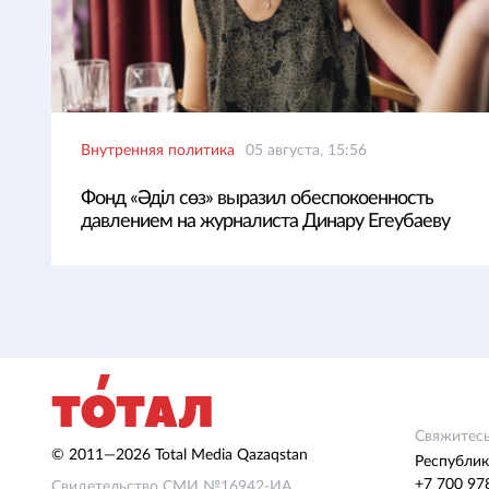
Внутренняя политика
05 августа, 15:56
Фонд «Әділ сөз» выразил обеспокоенность
давлением на журналиста Динару Егеубаеву
Свяжитесь
© 2011—2026 Total Media Qazaqstan
Республик
+7 700 97
Свидетельство СМИ №16942-ИА