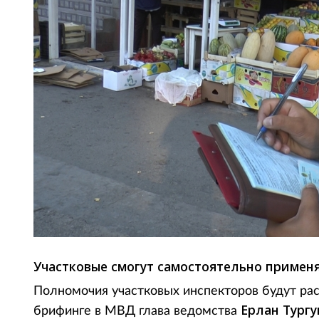
Участковые смогут самостоятельно применя
Полномочия участковых инспекторов будут ра
Ерлан Тург
брифинге в МВД глава ведомства