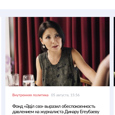
Внутренняя политика
05 августа, 15:56
Фонд «Әділ сөз» выразил обеспокоенность
давлением на журналиста Динару Егеубаеву