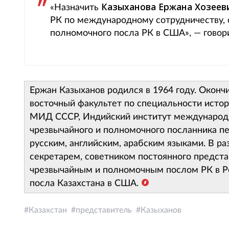
Казыханова Ержана Хозеев
«Назначить
РК по международному сотрудничеству, 
полномочного посла РК в США», — говорит
Ержан Казыханов родился в 1964 году. Оконч
восточный факультет по специальности исто
МИД СССР, Индийский институт международ
чрезвычайного и полномочного посланника пе
русским, английским, арабским языками. В р
секретарем, советником постоянного предст
чрезвычайным и полномочным послом РК в Ре
посла Казахстана в США.
Казахстан
представитель
Казыханов