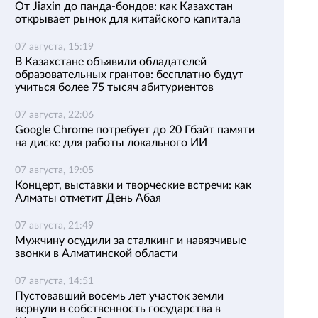
От Jiaxin до панда-бондов: как Казахстан
открывает рынок для китайского капитала
07 августа, 15:19
В Казахстане объявили обладателей
образовательных грантов: бесплатно будут
учиться более 75 тысяч абитуриентов
07 августа, 22:06
Google Chrome потребует до 20 Гбайт памяти
на диске для работы локального ИИ
07 августа, 19:05
Концерт, выставки и творческие встречи: как
Алматы отметит День Абая
07 августа, 21:49
Мужчину осудили за сталкинг и навязчивые
звонки в Алматинской области
07 августа, 14:51
Пустовавший восемь лет участок земли
вернули в собственность государства в