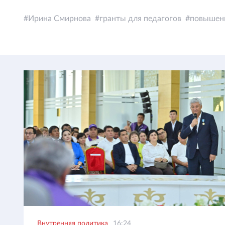
Ирина Смирнова
гранты для педагогов
повышени
Внутренняя политика
16:24