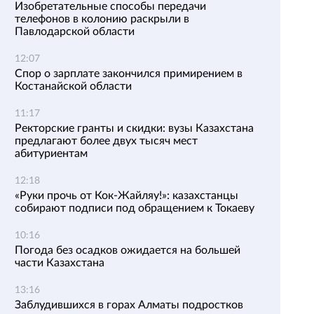
Изобретательные способы передачи
телефонов в колонию раскрыли в
Павлодарской области
12:07
Спор о зарплате закончился примирением в
Костанайской области
11:17
Ректорские гранты и скидки: вузы Казахстана
предлагают более двух тысяч мест
абитуриентам
12:18
«Руки прочь от Кок-Жайляу!»: казахстанцы
собирают подписи под обращением к Токаеву
10:16
Погода без осадков ожидается на большей
части Казахстана
13:16
Заблудившихся в горах Алматы подростков