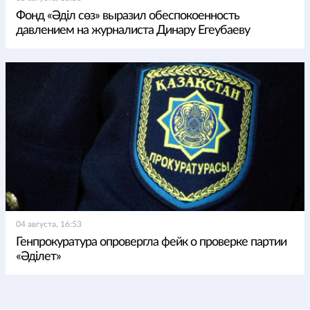
Фонд «Әділ сөз» выразил обеспокоенность
давлением на журналиста Динару Егеубаеву
04 августа, 16:53
Генпрокуратура опровергла фейк о проверке партии
«Әділет»