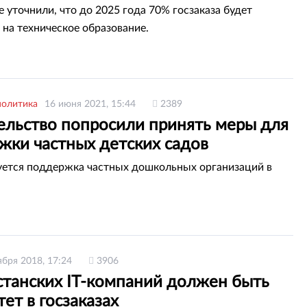
е уточнили, что до 2025 года 70% госзаказа будет
 на техническое образование.
политика
16 июня 2021, 15:44
2389
ельство попросили принять меры для
жки частных детских садов
уется поддержка частных дошкольных организаций в
.
ября 2018, 17:24
3906
станских IT-компаний должен быть
ет в госзаказах