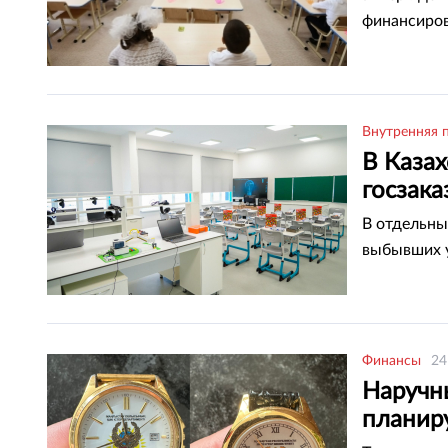
финансиров
Внутренняя 
В Казах
госзака
В отдельны
выбывших у
Финансы
24
Наручн
планир