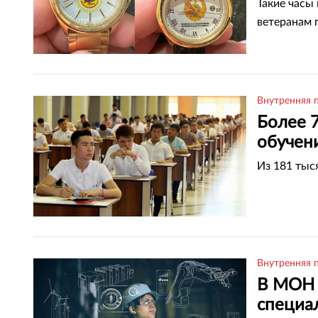
Такие часы
ветеранам 
Внутренняя 
Более 
обучени
Из 181 тыс
Внутренняя 
В МОН 
специал