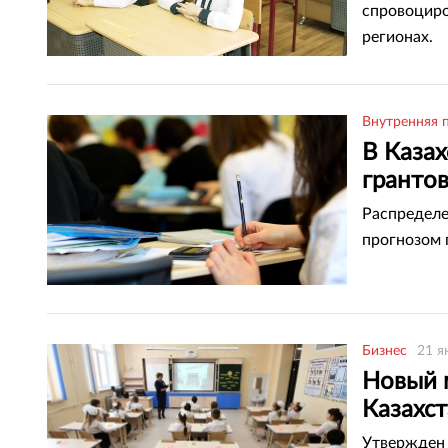
спровоциро
регионах.
Внутренняя 
В Каза
грантов
Распределе
прогнозом 
Бизнес
21 я
Новый 
Казахс
Утвержден 