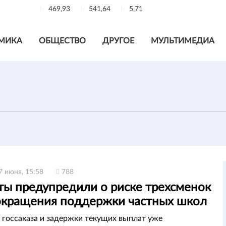
469,93
541,64
5,71
МИКА
ОБЩЕСТВО
ДРУГОЕ
МУЛЬТИМЕДИА
7 июня, 15:58
788
ты предупредили о риске трехсменок
сокращения поддержки частных школ
 госсаказа и задержки текущих выплат уже