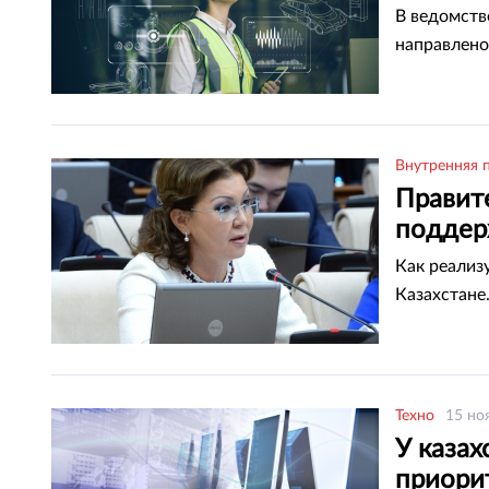
В ведомств
направлено
Внутренняя 
Правит
поддер
Как реализ
Казахстане
Техно
15 но
У казах
приорит