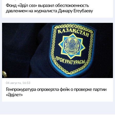
Фонд «Әділ сөз» выразил обеспокоенность
давлением на журналиста Динару Егеубаеву
04 августа, 16:53
Генпрокуратура опровергла фейк о проверке партии
«Әділет»