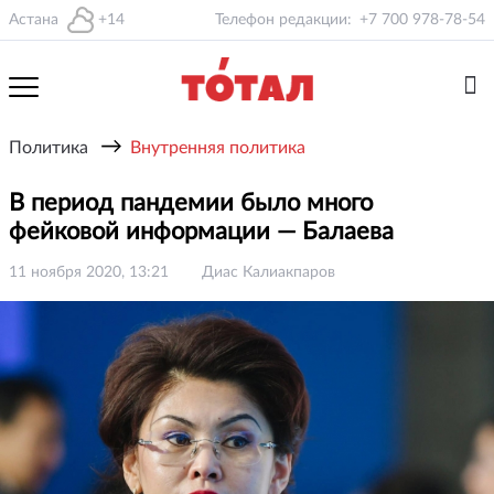
Астана
+14
Телефон редакции:
+7 700 978-78-54
→
Политика
Внутренняя политика
В период пандемии было много
фейковой информации — Балаева
11 ноября 2020, 13:21
Диас Калиакпаров