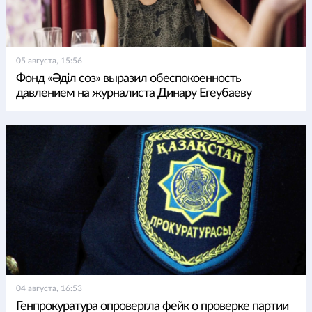
05 августа, 15:56
Фонд «Әділ сөз» выразил обеспокоенность
давлением на журналиста Динару Егеубаеву
04 августа, 16:53
Генпрокуратура опровергла фейк о проверке партии