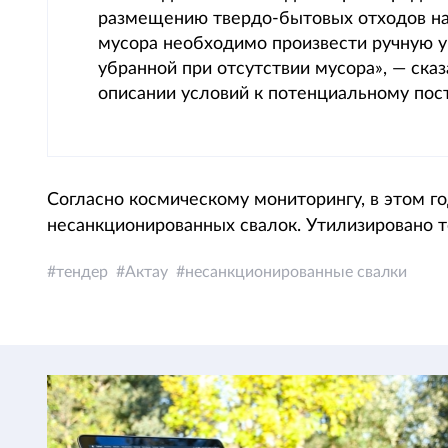
размещению твердо-бытовых отходов на 
мусора необходимо произвести ручную у
убранной при отсутствии мусора», — ска
описании условий к потенциальному пос
Согласно космическому мониторингу, в этом г
несанкционированных свалок. Утилизировано то
тендер
Актау
несанкционированные свалки