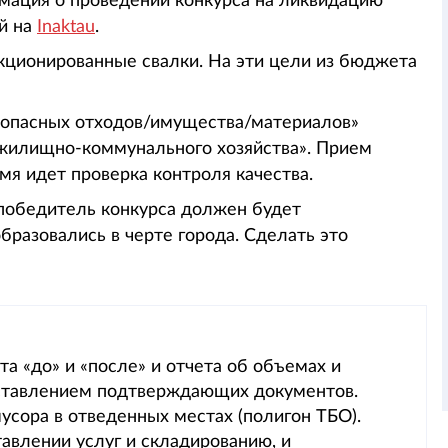
мация о проведении конкурса на ликвидацию
ой на
Inaktau
.
кционированные свалки. На эти цели из бюджета
неопасных отходов/имущества/материалов»
 жилищно-коммунального хозяйства». Прием
мя идет проверка контроля качества.
 победитель конкурса должен будет
бразовались в черте города. Сделать это
а «до» и «после» и отчета об объемах и
оставлением подтверждающих документов.
усора в отведенных местах (полигон ТБО).
авлении услуг и складированию, и