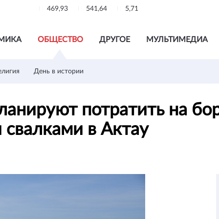
469,93
541,64
5,71
МИКА
ОБЩЕСТВО
ДРУГОЕ
МУЛЬТИМЕДИА
елигия
День в истории
ланируют потратить на бор
 свалками в Актау