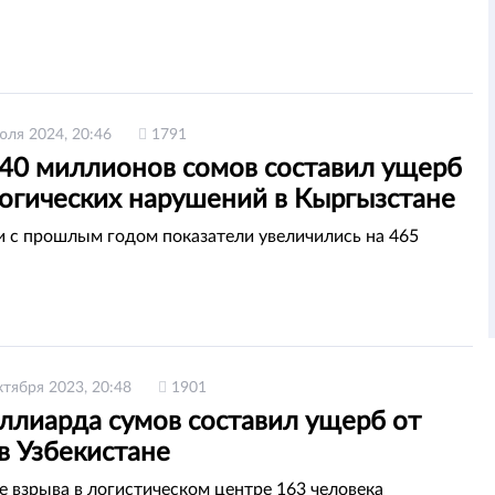
юля 2024, 20:46
1791
40 миллионов сомов составил ущерб
логических нарушений в Кыргызстане
и с прошлым годом показатели увеличились на 465
ктября 2023, 20:48
1901
иллиарда сумов составил ущерб от
в Узбекистане
те взрыва в логистическом центре 163 человека