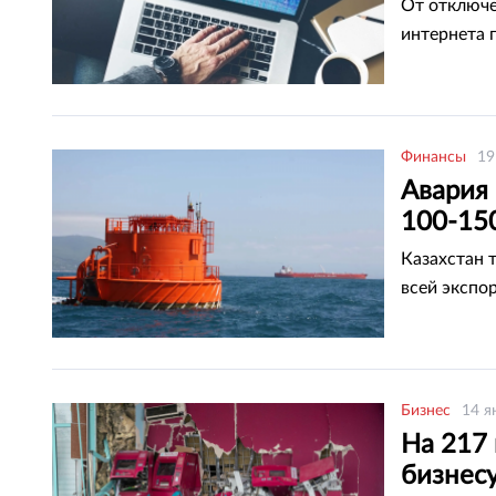
От отключе
интернета 
Финансы
19
Авария 
100-15
Казахстан 
всей экспо
Бизнес
14 я
На 217
бизнесу