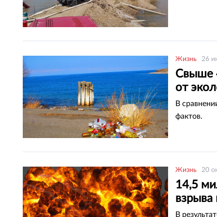
Жизнь
26 и
Свыше 
от эко
В сравнени
фактов.
Жизнь
20 о
14,5 м
взрыва 
В результа