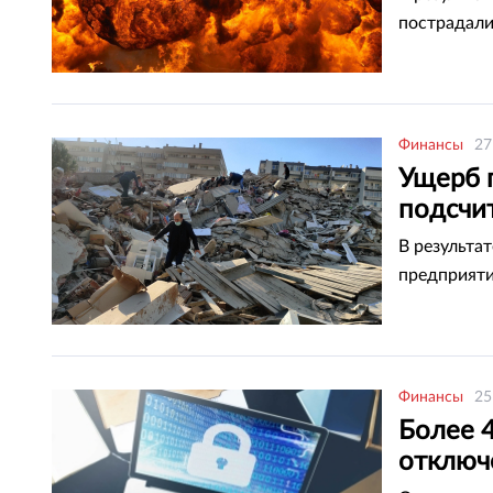
пострадали
Финансы
27
Ущерб 
подсчи
В результа
предприяти
Финансы
25
Более 
отключ