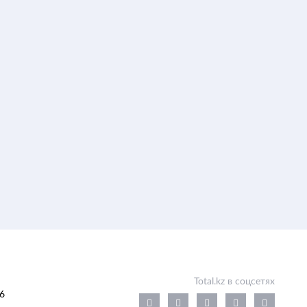
Total.kz в соцсетях
6